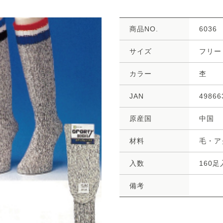
商品NO.
6036
サイズ
フリー
カラー
杢
JAN
49866
原産国
中国
材料
毛・ア
入数
160
備考