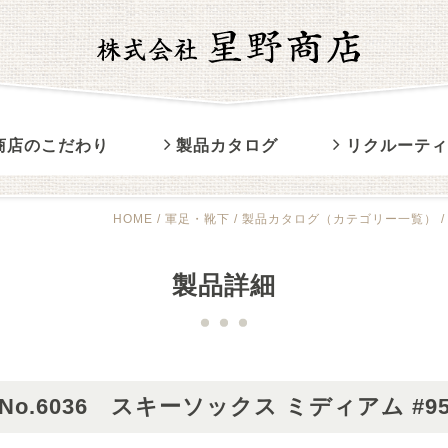
コ
商店のこだわり
製品カタログ
リクルーテ
ン
テ
ン
HOME
/
軍足・靴下
/
製品カタログ（カテゴリー一覧）
ツ
へ
ス
製品詳細
キ
ッ
プ
No.6036 スキーソックス ミディアム #9